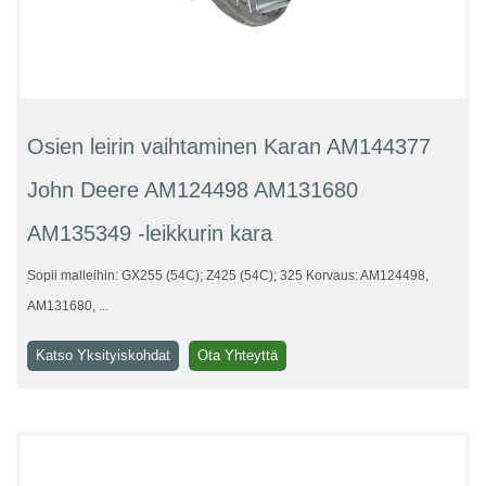
Osien leirin vaihtaminen Karan AM144377
John Deere AM124498 AM131680
AM135349 -leikkurin kara
Sopii malleihin: GX255 (54C); Z425 (54C); 325 Korvaus: AM124498,
AM131680, ...
Katso Yksityiskohdat
Ota Yhteyttä