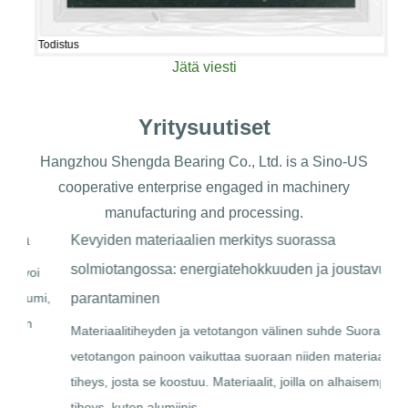
Todistus
Jätä viesti
Yritysuutiset
Hangzhou Shengda Bearing Co., Ltd. is a Sino-US
cooperative enterprise engaged in machinery
manufacturing and processing.
Kevyiden materiaalien merkitys suorassa
Aut
solmiotangossa: energiatehokkuuden ja joustavuuden
ajam
i,
parantaminen
Shok
jous
Materiaalitiheyden ja vetotangon välinen suhde Suoran
elem
vetotangon painoon vaikuttaa suoraan niiden materiaalien
aihe
tiheys, josta se koostuu. Materiaalit, joilla on alhaisempi
tiheys, kuten alumiinis...