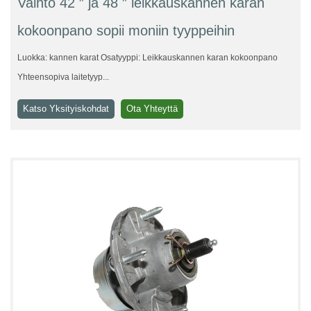
Vaihto 42 ″ ja 48 ″ leikkauskannen karan
kokoonpano sopii moniin tyyppeihin
Luokka: kannen karat Osatyyppi: Leikkauskannen karan kokoonpano
Yhteensopiva laitetyyp...
Katso Yksityiskohdat
Ota Yhteyttä