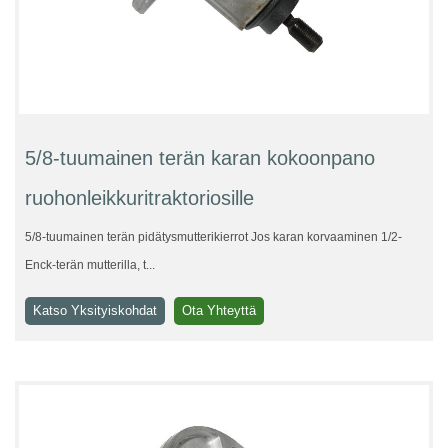
5/8-tuumainen terän karan kokoonpano
ruohonleikkuritraktoriosille
5/8-tuumainen terän pidätysmutterikierrot Jos karan korvaaminen 1/2-
Enck-terän mutterilla, t...
Katso Yksityiskohdat
Ota Yhteyttä