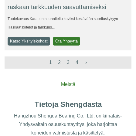
raskaan tarkkuuden saavuttamiseksi
Tuotekuvaus Karat on suunniteltu koviksi kestävään suorituskykyyn.
Raskaat kotelot ja tarkkuus...
Katso Yksityiskohdat
Ota Yhteyttä
1
2
3
4
›
Meistä
Tietoja Shengdasta
Hangzhou Shengda Bearing Co., Ltd. on kiinalais-
Yhdysvaltain osuuskuntayritys, joka harjoittaa
koneiden valmistusta ja käsittelyä.