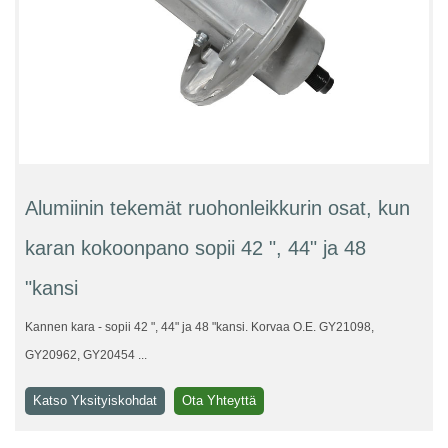
Alumiinin tekemät ruohonleikkurin osat, kun
karan kokoonpano sopii 42 ", 44" ja 48
"kansi
Kannen kara - sopii 42 ", 44" ja 48 "kansi. Korvaa O.E. GY21098,
GY20962, GY20454 ...
Katso Yksityiskohdat
Ota Yhteyttä