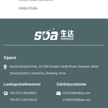
luke
lukea lisää
Sijainti
Gaodi Industrial Park, nro 599 Donghu South Road, Nanyuan Street,
Yuhang District, Hangzhou, Zhejiang, Kiina
Lankapuhelimemme
Sähköpostimme
+86-0571-86208501
122018984@qq.com
+86-0571-86156133
179387008@qq.com