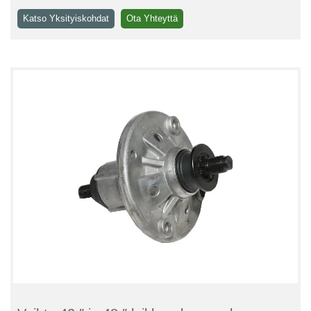
Katso Yksityiskohdat
Ota Yhteyttä