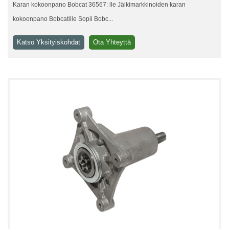
Karan kokoonpano Bobcat 36567: lle Jälkimarkkinoiden karan
kokoonpano Bobcatille Sopii Bobc...
Katso Yksityiskohdat
Ota Yhteyttä