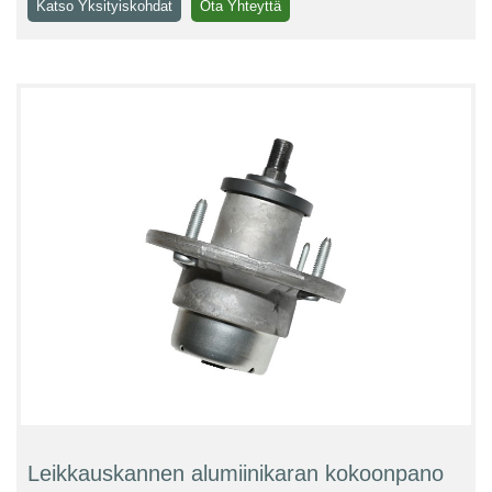
Katso Yksityiskohdat
Ota Yhteyttä
Leikkauskannen alumiinikaran kokoonpano