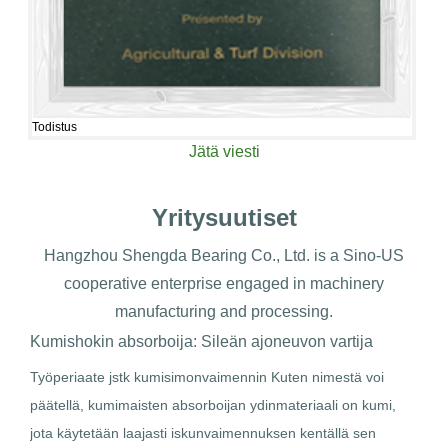
Todistus
Jätä viesti
Yritysuutiset
Hangzhou Shengda Bearing Co., Ltd. is a Sino-US
cooperative enterprise engaged in machinery
manufacturing and processing.
Kumishokin absorboija: Sileän ajoneuvon vartija
Kevy
solm
t
Työperiaate jstk kumisimonvaimennin Kuten nimestä voi
päätellä, kumimaisten absorboijan ydinmateriaali on kumi,
para
ta
jota käytetään laajasti iskunvaimennuksen kentällä sen
Mater