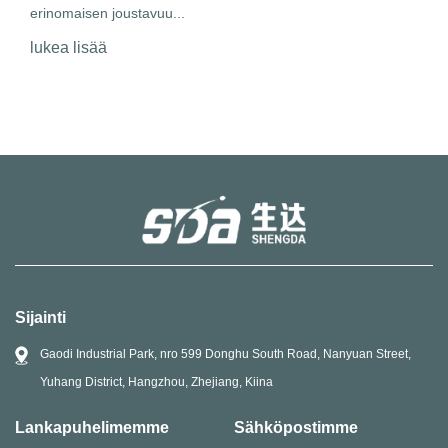
erinomaisen joustavuu...
vetot
lukea lisää
tihey
tihey
luke
Sijainti
Gaodi Industrial Park, nro 599 Donghu South Road, Nanyuan Street,
Yuhang District, Hangzhou, Zhejiang, Kiina
Lankapuhelimemme
Sähköpostimme